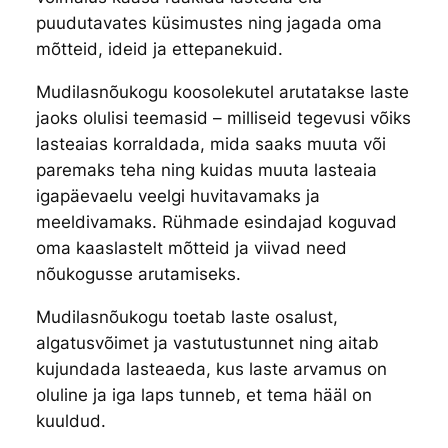
puudutavates küsimustes ning jagada oma
mõtteid, ideid ja ettepanekuid.
Mudilasnõukogu koosolekutel arutatakse laste
jaoks olulisi teemasid – milliseid tegevusi võiks
lasteaias korraldada, mida saaks muuta või
paremaks teha ning kuidas muuta lasteaia
igapäevaelu veelgi huvitavamaks ja
meeldivamaks. Rühmade esindajad koguvad
oma kaaslastelt mõtteid ja viivad need
nõukogusse arutamiseks.
Mudilasnõukogu toetab laste osalust,
algatusvõimet ja vastutustunnet ning aitab
kujundada lasteaeda, kus laste arvamus on
oluline ja iga laps tunneb, et tema hääl on
kuuldud.