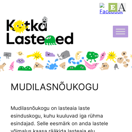
Liigu
sisu
juurde
MUDILASNÕUKOGU
Mudilasnõukogu on lasteaia laste
esinduskogu, kuhu kuuluvad iga rühma
esindajad. Selle eesmärk on anda lastele
võimalus kaasa rääkida lasteaia elu